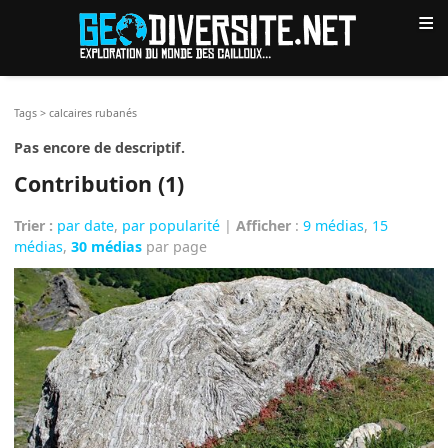
≡
Tags
>
calcaires rubanés
Pas encore de descriptif.
Contribution (1)
Trier :
par date
,
par popularité
|
Afficher
:
9 médias
,
15
médias
,
30 médias
par page