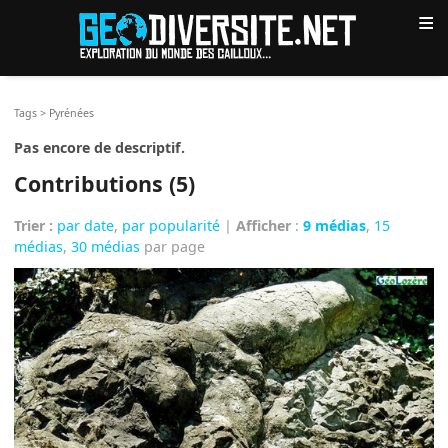
≡
Tags
>
Pyrénées
Pas encore de descriptif.
Contributions (5)
Trier :
par date
,
par popularité
|
Afficher
:
9 médias
,
15
médias
,
30 médias
par page