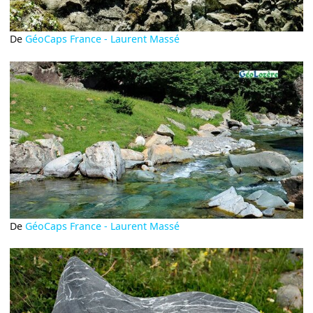
De
GéoCaps France - Laurent Massé
De
GéoCaps France - Laurent Massé