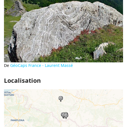
De
GéoCaps France - Laurent Massé
Localisation