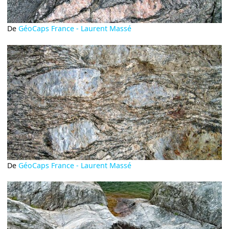
De
GéoCaps France - Laurent Massé
De
GéoCaps France - Laurent Massé