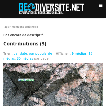
≡
Tags
>
montagne ardéchoise
Pas encore de descriptif.
Contributions (3)
Trier :
par date
,
par popularité
|
Afficher
:
9 médias
,
15
médias
,
30 médias
par page