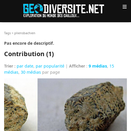
≡
Tags
>
pliensbachien
Pas encore de descriptif.
Contribution (1)
Trier :
par date
,
par popularité
|
Afficher
:
9 médias
,
15
médias
,
30 médias
par page