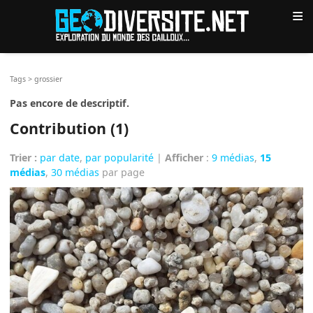
≡
Tags
>
grossier
Pas encore de descriptif.
Contribution (1)
Trier :
par date
,
par popularité
|
Afficher
:
9 médias
,
15
médias
,
30 médias
par page