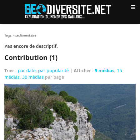
≡
Tags
>
sédimentaire
Pas encore de descriptif.
Contribution (1)
Trier :
par date
,
par popularité
|
Afficher
:
9 médias
,
15
médias
,
30 médias
par page