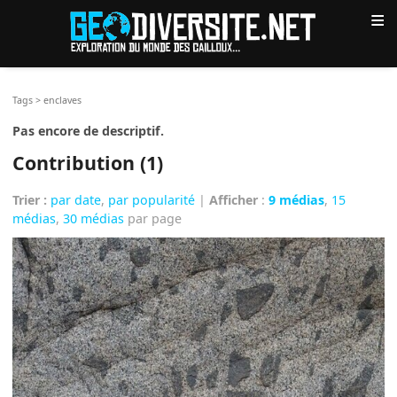
≡
Tags
>
enclaves
Pas encore de descriptif.
Contribution (1)
Trier :
par date
,
par popularité
|
Afficher
:
9 médias
,
15
médias
,
30 médias
par page