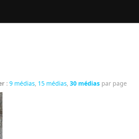
rcher :
er
:
9 médias
,
15 médias
,
30 médias
par page