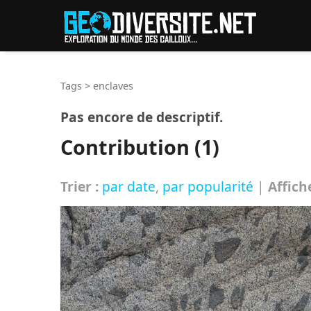
Reche
Tags
>
enclaves
Pas encore de descriptif.
Contribution (1)
Trier :
par date
,
par popularité
|
Affich