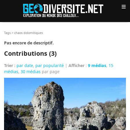
≡
Tags
>
chaos dolomitiques
Pas encore de descriptif.
Contributions (3)
Trier :
par date
,
par popularité
|
Afficher
:
9 médias
,
15
médias
,
30 médias
par page