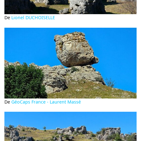
De
Lionel DUCHOISELLE
De
GéoCaps France - Laurent Massé