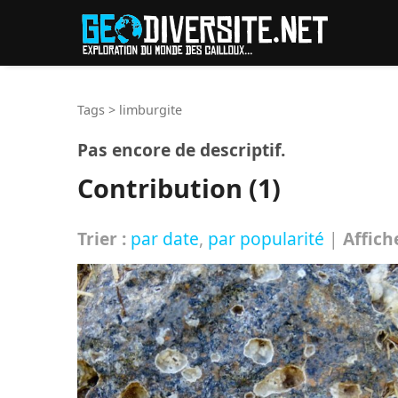
Reche
Tags
>
limburgite
Pas encore de descriptif.
Contribution (1)
Trier :
par date
,
par popularité
|
Affich