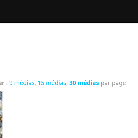
rcher :
er
:
9 médias
,
15 médias
,
30 médias
par page