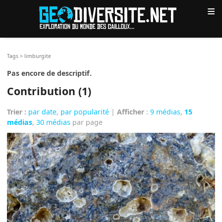
≡
Tags
>
limburgite
Pas encore de descriptif.
Contribution (1)
Trier :
par date
,
par popularité
|
Afficher
:
9 médias
,
15
médias
,
30 médias
par page