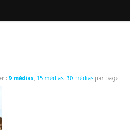
rcher :
er
:
9 médias
,
15 médias
,
30 médias
par page