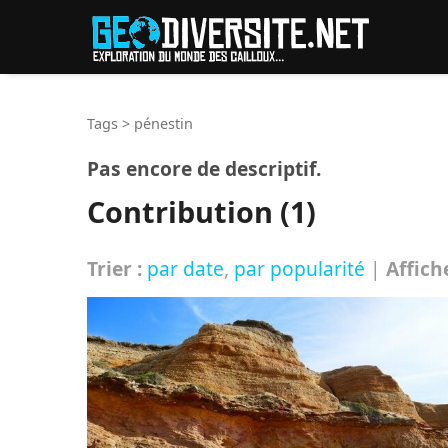
Reche
Tags
>
pénestin
Pas encore de descriptif.
Contribution (1)
Trier :
par date
,
par popularité
|
Affich