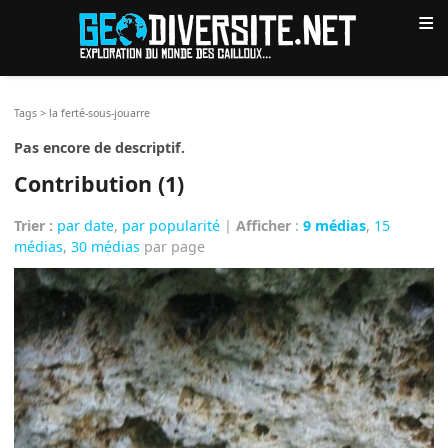
≡
Tags
>
la ferté-sous-jouarre
Pas encore de descriptif.
Contribution (1)
Trier :
par date
,
par popularité
|
Afficher
:
9 médias
,
15
médias
,
30 médias
par page