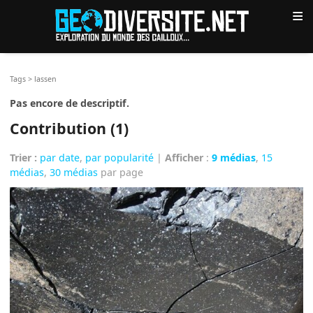
≡
Tags
>
lassen
Pas encore de descriptif.
Contribution (1)
Trier :
par date
,
par popularité
|
Afficher
:
9 médias
,
15
médias
,
30 médias
par page