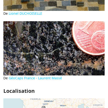
De
Lionel DUCHOISELLE
De
GéoCaps France - Laurent Massé
Localisation