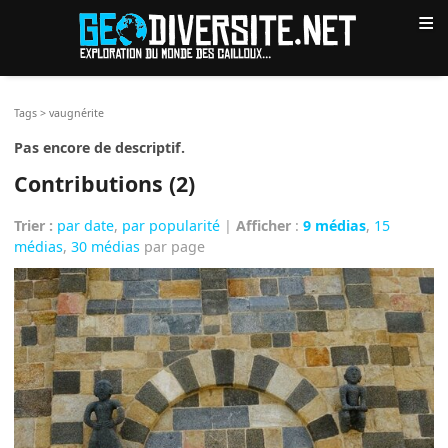
≡
Tags
>
vaugnérite
Pas encore de descriptif.
Contributions (2)
Trier :
par date
,
par popularité
|
Afficher
:
9 médias
,
15
médias
,
30 médias
par page