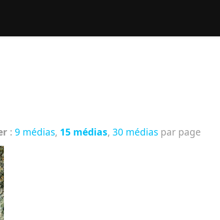
rcher :
er
:
9 médias
,
15 médias
,
30 médias
par page