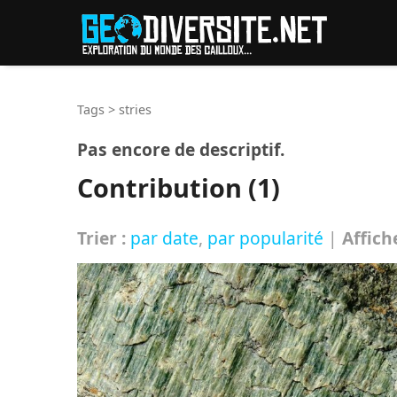
Reche
Tags
>
stries
Pas encore de descriptif.
Contribution (1)
Trier :
par date
,
par popularité
|
Affich