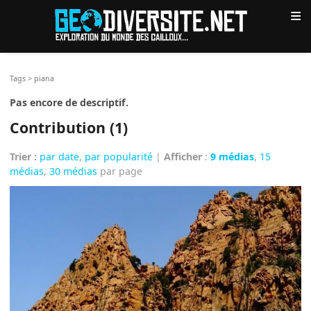
≡
Tags
>
piana
Pas encore de descriptif.
Contribution (1)
Trier :
par date
,
par popularité
|
Afficher
:
9 médias
,
15
médias
,
30 médias
par page