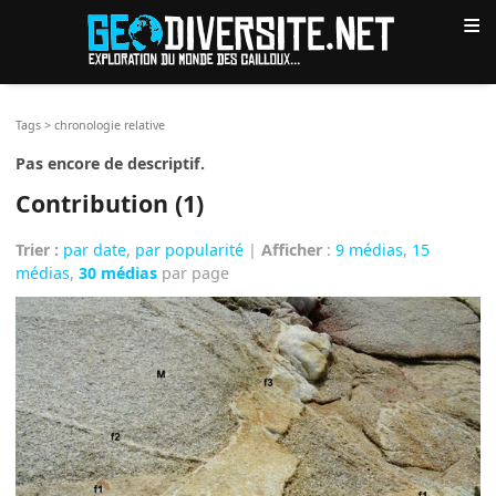
≡
Tags
>
chronologie relative
Pas encore de descriptif.
Contribution (1)
Trier :
par date
,
par popularité
|
Afficher
:
9 médias
,
15
médias
,
30 médias
par page