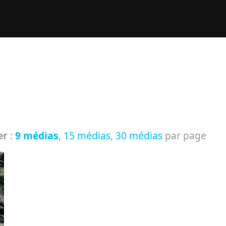
rcher :
er
:
9 médias
,
15 médias
,
30 médias
par page