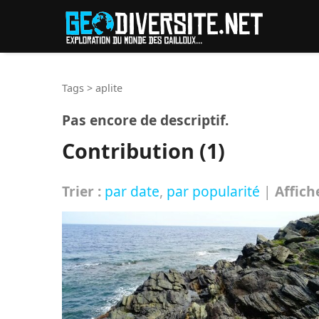
Reche
Tags
>
aplite
Pas encore de descriptif.
Contribution (1)
Trier :
par date
,
par popularité
|
Affich