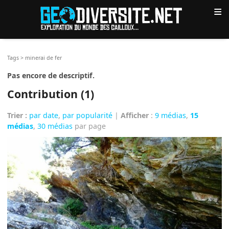
≡
Tags
>
minerai de fer
Pas encore de descriptif.
Contribution (1)
Trier :
par date
,
par popularité
|
Afficher
:
9 médias
,
15
médias
,
30 médias
par page