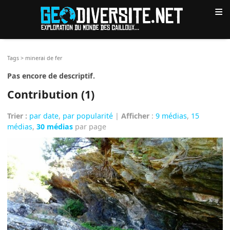
≡
Tags
>
minerai de fer
Pas encore de descriptif.
Contribution (1)
Trier :
par date
,
par popularité
|
Afficher
:
9 médias
,
15
médias
,
30 médias
par page