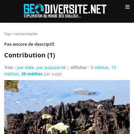
≡
Tags
>
racines fossiles
Pas encore de descriptif.
Contribution (1)
Trier :
par date
,
par popularité
|
Afficher
:
9 médias
,
15
médias
,
30 médias
par page