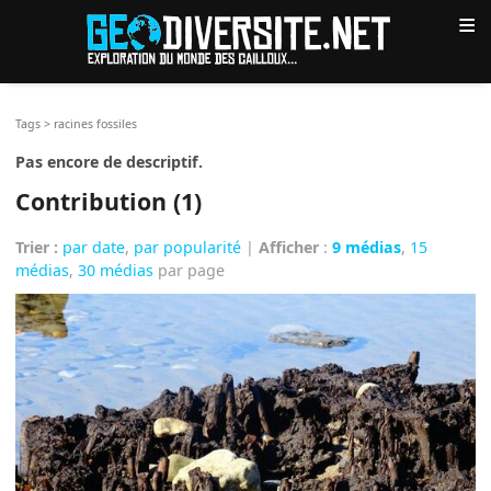
≡
Tags
>
racines fossiles
Pas encore de descriptif.
Contribution (1)
Trier :
par date
,
par popularité
|
Afficher
:
9 médias
,
15
médias
,
30 médias
par page