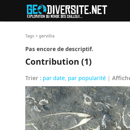
Reche
Tags
>
gervillia
Pas encore de descriptif.
Contribution (1)
Trier :
par date
,
par popularité
|
Affich