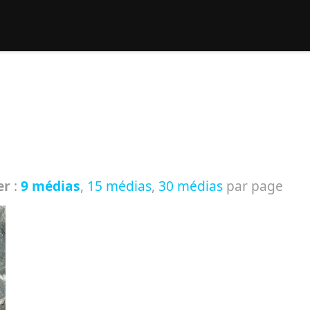
rcher :
er
:
9 médias
,
15 médias
,
30 médias
par page