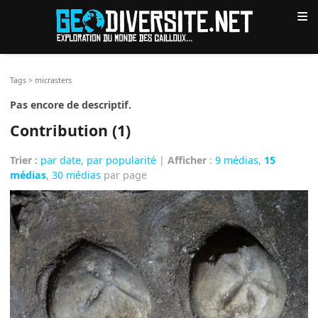
≡
Tags
>
micrasters
Pas encore de descriptif.
Contribution (1)
Trier :
par date
,
par popularité
|
Afficher
:
9 médias
,
15
médias
,
30 médias
par page