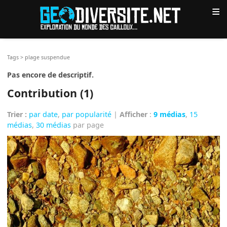
≡
Tags
>
plage suspendue
Pas encore de descriptif.
Contribution (1)
Trier :
par date
,
par popularité
|
Afficher
:
9 médias
,
15
médias
,
30 médias
par page