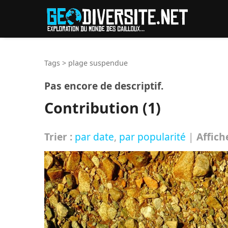
Reche
Tags
>
plage suspendue
Pas encore de descriptif.
Contribution (1)
Trier :
par date
,
par popularité
|
Affich