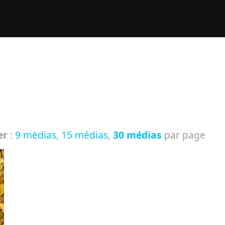
rcher :
er
:
9 médias
,
15 médias
,
30 médias
par page