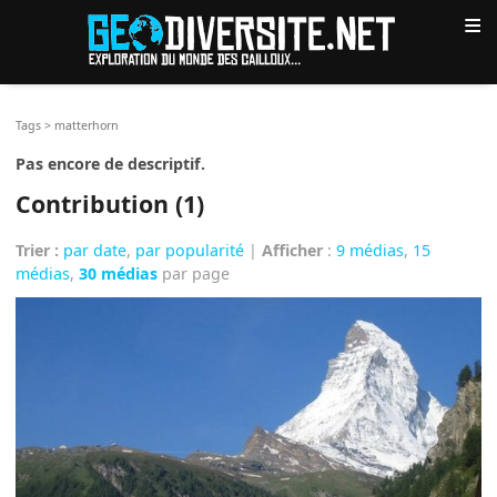
≡
Tags
>
matterhorn
Pas encore de descriptif.
Contribution (1)
Trier :
par date
,
par popularité
|
Afficher
:
9 médias
,
15
médias
,
30 médias
par page