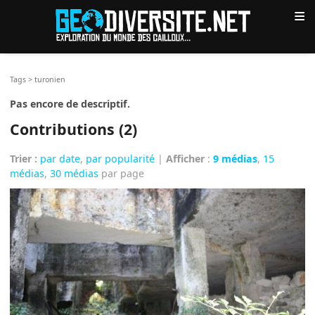
≡
Tags
>
turonien
Pas encore de descriptif.
Contributions (2)
Trier :
par date
,
par popularité
|
Afficher
:
9 médias
,
15
médias
,
30 médias
par page