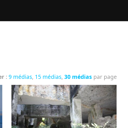
rcher :
er
:
9 médias
,
15 médias
,
30 médias
par page