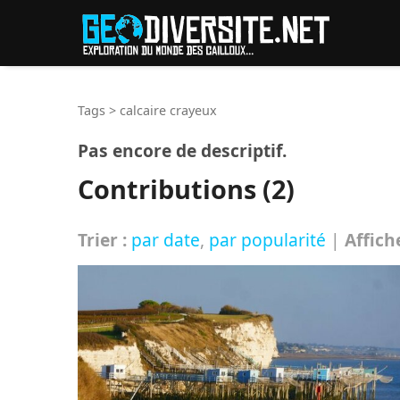
Reche
Tags
>
calcaire crayeux
Pas encore de descriptif.
Contributions (2)
Trier :
par date
,
par popularité
|
Affich