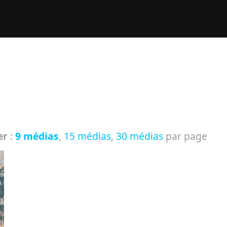
rcher :
er
:
9 médias
,
15 médias
,
30 médias
par page