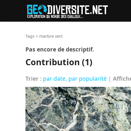
Reche
Tags
>
marbre vert
Pas encore de descriptif.
Contribution (1)
Trier :
par date
,
par popularité
|
Affich