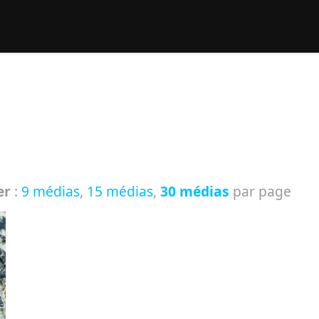
rcher :
er
:
9 médias
,
15 médias
,
30 médias
par page