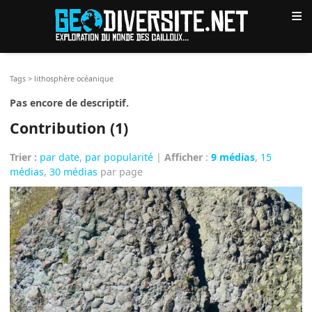
≡
Tags
>
lithosphère océanique
Pas encore de descriptif.
Contribution (1)
Trier :
par date
,
par popularité
|
Afficher
:
9 médias
,
15
médias
,
30 médias
par page