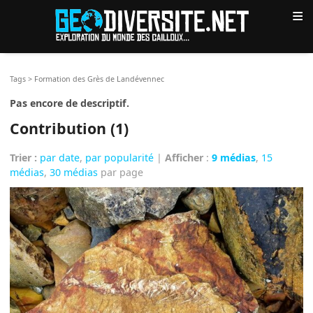
≡
Tags
>
Formation des Grès de Landévennec
Pas encore de descriptif.
Contribution (1)
Trier :
par date
,
par popularité
|
Afficher
:
9 médias
,
15
médias
,
30 médias
par page