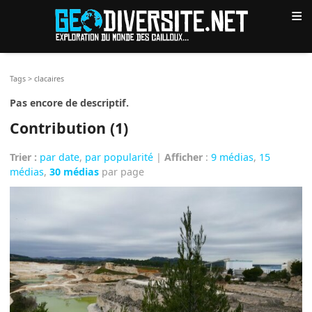
≡
Tags
>
clacaires
Pas encore de descriptif.
Contribution (1)
Trier :
par date
,
par popularité
|
Afficher
:
9 médias
,
15
médias
,
30 médias
par page