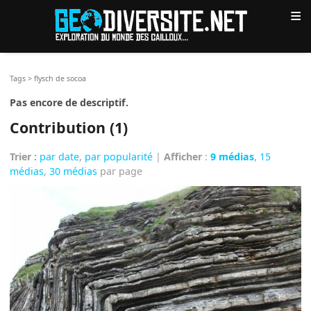
≡
Tags
>
flysch de socoa
Pas encore de descriptif.
Contribution (1)
Trier :
par date
,
par popularité
|
Afficher
:
9 médias
,
15
médias
,
30 médias
par page