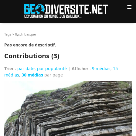
≡
Tags
>
flysch basque
Pas encore de descriptif.
Contributions (3)
Trier :
par date
,
par popularité
|
Afficher
:
9 médias
,
15
médias
,
30 médias
par page