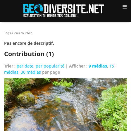
≡
Tags
>
eau tourbée
Pas encore de descriptif.
Contribution (1)
Trier :
par date
,
par popularité
|
Afficher
:
9 médias
,
15
médias
,
30 médias
par page