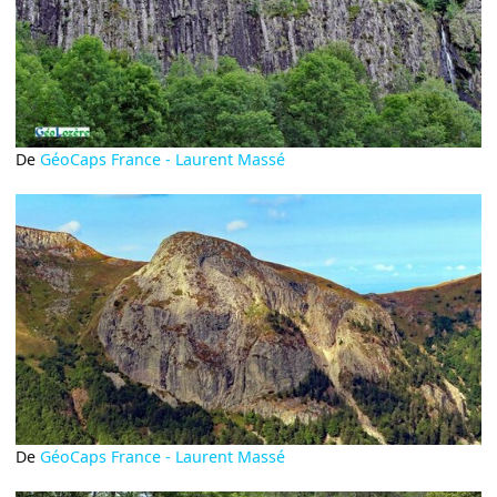
De
GéoCaps France - Laurent Massé
De
GéoCaps France - Laurent Massé