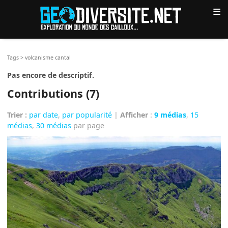
≡
Tags
>
volcanisme cantal
Pas encore de descriptif.
Contributions (7)
Trier :
par date
,
par popularité
|
Afficher
:
9 médias
,
15
médias
,
30 médias
par page