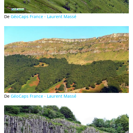
De
GéoCaps France - Laurent Massé
De
GéoCaps France - Laurent Massé