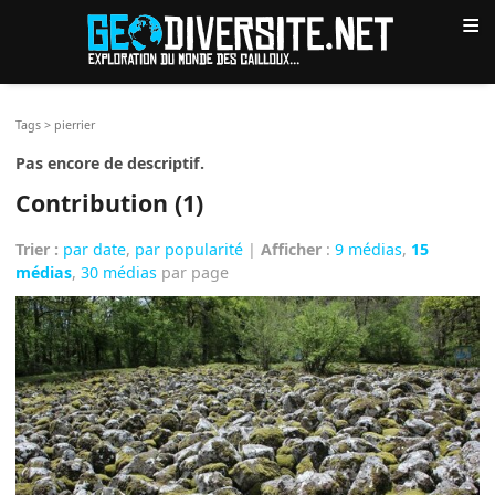
≡
Tags
>
pierrier
Pas encore de descriptif.
Contribution (1)
Trier :
par date
,
par popularité
|
Afficher
:
9 médias
,
15
médias
,
30 médias
par page