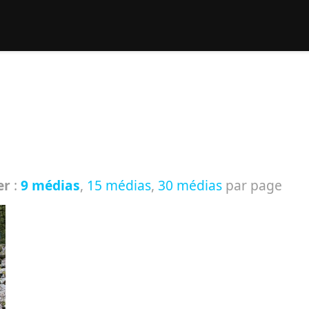
rcher :
er
:
9 médias
,
15 médias
,
30 médias
par page