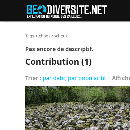
Reche
Tags
>
chaos rocheux
Pas encore de descriptif.
Contribution (1)
Trier :
par date
,
par popularité
|
Affich