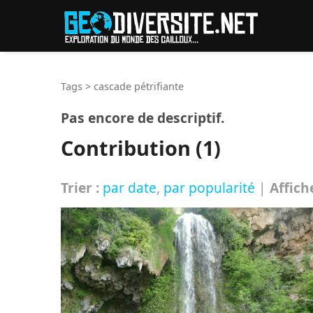
Reche
Tags
>
cascade pétrifiante
Pas encore de descriptif.
Contribution (1)
Trier :
par date
,
par popularité
|
Affich