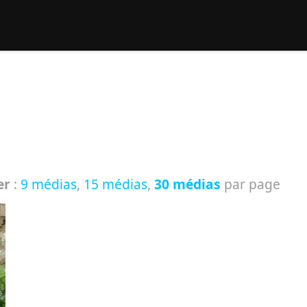
rcher :
er
:
9 médias
,
15 médias
,
30 médias
par page