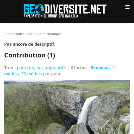
≡
Tags
>
coulée basaltique prismatique
Pas encore de descriptif.
Contribution (1)
Trier :
par date
,
par popularité
|
Afficher
:
9 médias
,
15
médias
,
30 médias
par page