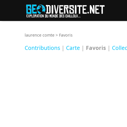
Reche
laurence comte
>
Favoris
Contributions
|
Carte
|
Favoris
|
Colle