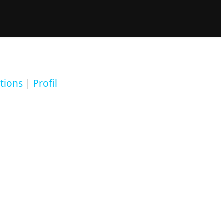
rcher :
ctions
|
Profil