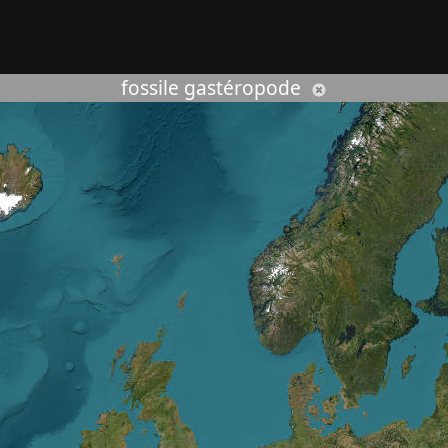
rcher :
fossile gastéropode