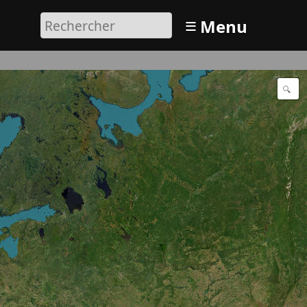
≡
Menu