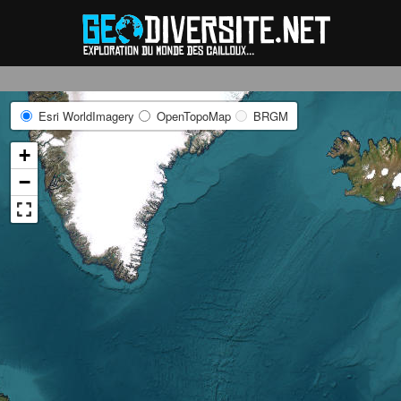
Reche
Esri WorldImagery
OpenTopoMap
BRGM
+
−