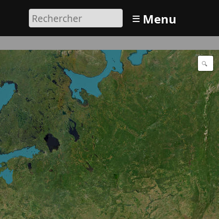
≡
Menu