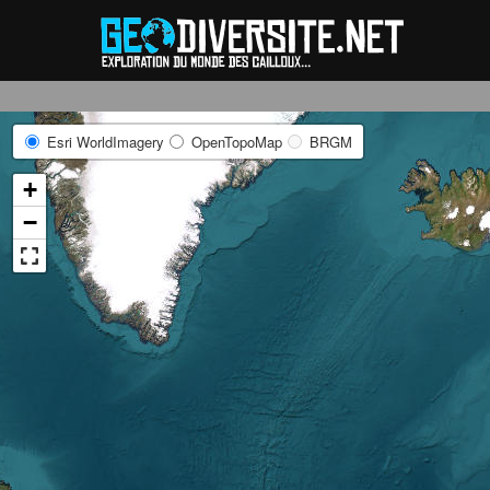
Reche
Esri WorldImagery
OpenTopoMap
BRGM
+
−