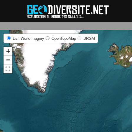
Reche
Esri WorldImagery
OpenTopoMap
BRGM
+
−