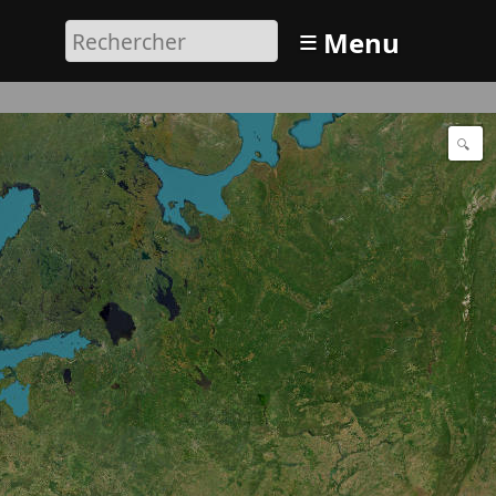
≡
Menu