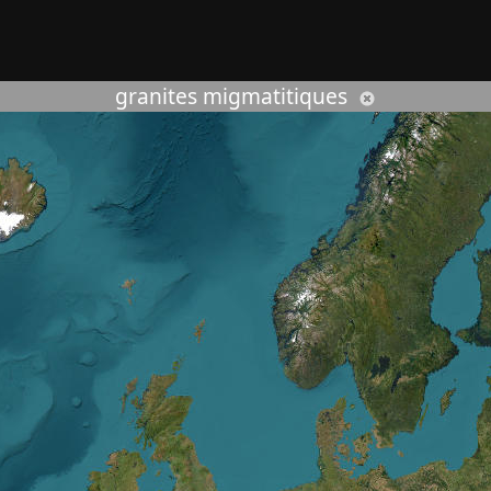
rcher :
granites migmatitiques