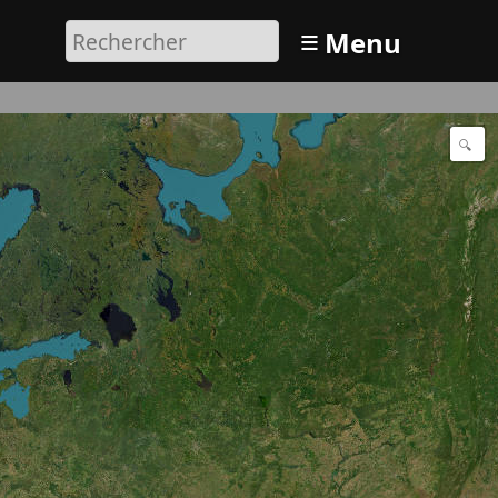
≡
Menu