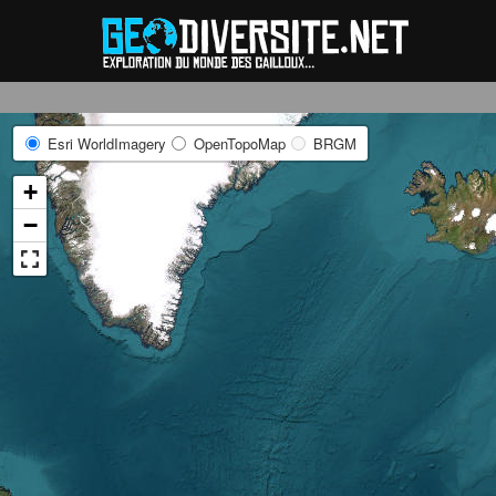
Reche
Esri WorldImagery
OpenTopoMap
BRGM
+
−