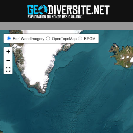
Reche
Esri WorldImagery
OpenTopoMap
BRGM
+
−