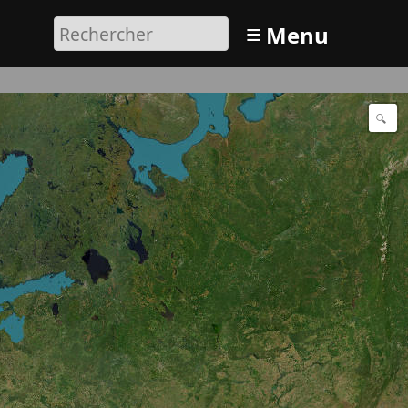
≡
Menu