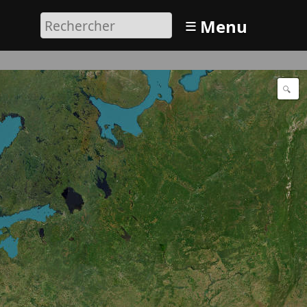
≡
Menu