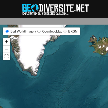
Reche
Esri WorldImagery
OpenTopoMap
BRGM
+
−