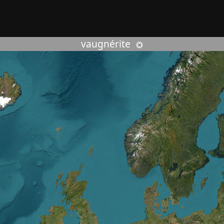
rcher :
vaugnérite